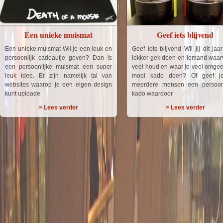
Een unieke muismat
Geef iets blijvend
Een unieke muismat Wil je een leuk en
Geef iets blijvend Wil jij dit jaa
persoonlijk cadeautje geven? Dan is
lekker gek doen en iemand waar
een persoonlijke muismat een super
veel houd en waar je veel omgee
leuk idee. Er zijn namelijk tal van
mooi kado doen? Of geef j
websites waarop je een eigen design
meerdere mensen een persoo
kunt uploade
kado waardoor
> Lees verder
> Lees verder